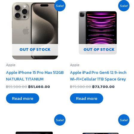
Original
Current
Original
Current
Sale!
Sale!
price
price
price
price
was:
is:
was:
is:
฿55,500.00.
฿51,460.00.
฿75,500.00.
฿73,700.0
OUT OF STOCK
OUT OF STOCK
Apple
Apple
Apple iPhone 15 Pro Max 512GB
Apple iPad Pro Gen6 12.9-inch
NATURAL TITANIUM
Wi-Fi+Cellular 1TB Space Grey
฿
55,500.00
฿
51,460.00
฿
75,500.00
฿
73,700.00
Read more
Read more
Original
Current
Original
Current
Sale!
Sale!
price
price
price
price
was:
is:
was:
is:
฿89,900.00.
฿88,600.00.
฿39,900.00.
฿37,200.0