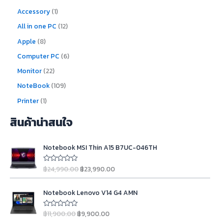
Accessory
1
All in one PC
12
Apple
8
Computer PC
6
Monitor
22
NoteBook
109
Printer
1
สินค้าน่าสนใจ
O
C
Notebook MSI Thin A15 B7UC-046TH
r
u
i
r
฿
24,990.00
฿
23,990.00
R
g
r
a
t
i
e
O
C
e
n
n
Notebook Lenovo V14 G4 AMN
d
r
u
0
a
t
i
r
o
l
p
฿
11,900.00
฿
9,900.00
u
R
g
r
t
a