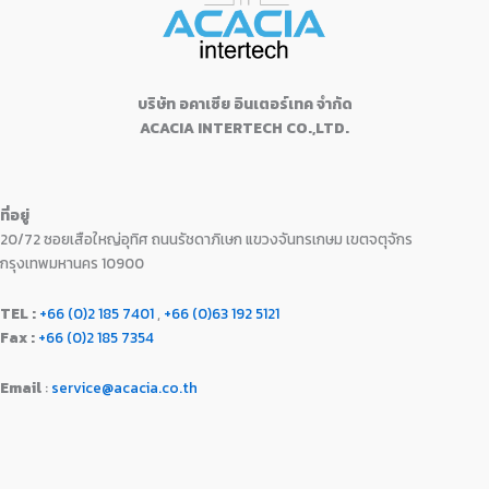
e
i
0
฿
8
9
.
w
s
.
2
,
0
0
a
:
1
9
.
0
s
฿
,
9
0
.
:
1
9
0
บริษัท อคาเซีย อินเตอร์เทค จำกัด
0
฿
6
9
.
ACACIA INTERTECH CO.,LTD.
.
1
,
0
0
7
9
.
0
,
9
0
.
9
0
0
ที่อยู่
9
.
.
20/72 ซอยเสือใหญ่อุทิศ ถนนรัชดาภิเษก แขวงจันทรเกษม เขตจตุจักร
0
0
.
0
กรุงเทพมหานคร 10900
0
.
0
TEL :
+66 (0)2 185 7401
,
+66 (0)63 192 5121
.
Fax :
+66 (0)2 185 7354
Email
:
service@acacia.co.th