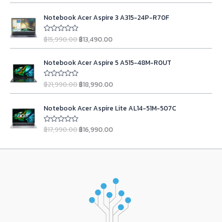
p
r
o
t
i
e
r
i
O
C
f
e
n
n
Notebook Acer Aspire 3 A315-24P-R70F
5
d
i
c
r
u
0
a
t
c
e
i
r
o
l
p
฿
15,990.00
฿
13,490.00
u
R
e
i
g
r
t
a
p
r
w
s
o
t
i
e
r
i
O
C
f
e
a
:
n
n
Notebook Acer Aspire 5 A515-48M-R0UT
5
d
i
c
r
u
s
฿
0
a
t
c
e
i
r
o
:
2
l
p
฿
21,990.00
฿
18,990.00
u
R
e
i
g
r
฿
3
t
a
p
r
w
s
o
t
i
e
2
,
r
i
O
C
f
e
a
:
n
n
Notebook Acer Aspire Lite AL14-51M-507C
5
d
4
9
i
c
r
u
s
฿
0
a
t
,
9
c
e
i
r
o
:
9
l
p
฿
17,990.00
฿
16,990.00
u
R
9
0
e
i
g
r
฿
,
t
a
p
r
9
.
w
s
o
t
i
e
1
9
r
i
f
e
0
0
a
:
n
n
5
d
1
0
i
c
.
0
s
฿
0
a
t
,
0
c
e
o
0
.
:
1
l
p
u
9
.
e
i
0
฿
3
t
p
r
0
0
w
s
o
.
1
,
r
i
f
0
0
a
:
5
5
4
i
c
.
.
s
฿
,
9
c
e
0
:
1
9
0