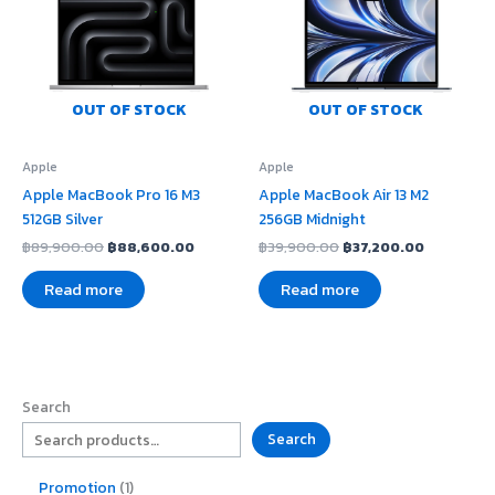
OUT OF STOCK
OUT OF STOCK
Apple
Apple
Apple MacBook Pro 16 M3
Apple MacBook Air 13 M2
512GB Silver
256GB Midnight
฿
89,900.00
฿
88,600.00
฿
39,900.00
฿
37,200.00
Read more
Read more
Search
Search
Promotion
1