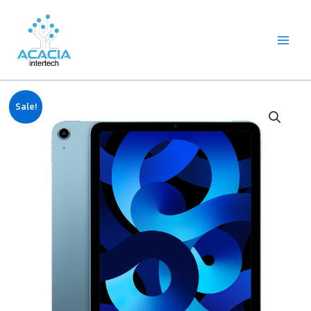
8
1
2
1
1
1
1
6
Skip
Main
p
p
2
p
p
0
2
p
to
Menu
r
r
p
r
r
9
p
r
content
o
o
r
o
o
p
r
o
d
d
o
d
d
r
o
d
u
u
d
u
u
o
d
u
c
c
u
c
c
d
u
c
Original
Current
t
t
c
t
t
u
c
t
Sale!
price
price
s
t
c
t
s
was:
is:
s
t
s
฿35,500.00.
฿33,500.00.
s