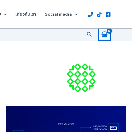
ม
เกี่ยวกับเรา
Social media
Search
ซีพียู
โน้ตบุ๊ก
รุ่น
ใหม่