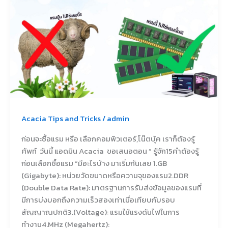
Acacia Tips and Tricks
/
admin
ก่อนจะซื้อแรม หรือ เลือกคอมพิวเตอร์,โน๊ตบุ้ค เราก็ต้องรู้
ศัพท์ วันนี้ แอดมิน Acacia ขอเสนอตอน ” รู้จัก15คำต้องรู้
ก่อนเลือกซื้อแรม “มีอะไรบ้าง มาเริ่มกันเลย 1.GB
(Gigabyte): หน่วยวัดขนาดหรือความจุของแรม2.DDR
(Double Data Rate): มาตรฐานการรับส่งข้อมูลของแรมที่
มีการบ่งบอกถึงความเร็วสองเท่าเมื่อเทียบกับรอบ
สัญญาณปกติ3.(Voltage): แรมใช้แรงดันไฟในการ
ทำงาน4.MHz (Megahertz):