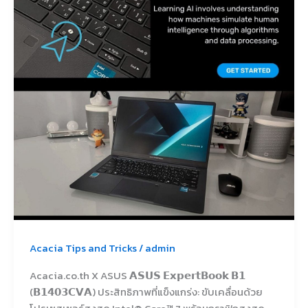
มา
พร้อม
AI
ExpertMeet
Acacia Tips and Tricks
/
admin
Acacia.co.th X ASUS 𝗔𝗦𝗨𝗦 𝗘𝘅𝗽𝗲𝗿𝘁𝗕𝗼𝗼𝗸 𝗕𝟭
(𝗕𝟭𝟰𝟬𝟯𝗖𝗩𝗔) ประสิทธิภาพที่แข็งแกร่ง: ขับเคลื่อนด้วย