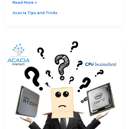
Read More »
Acacia Tips and Tricks
ดู
CPU
ยัง
ไง
สำหรับ
มือ
ใหม่
หัด
เช็ค
สเปค