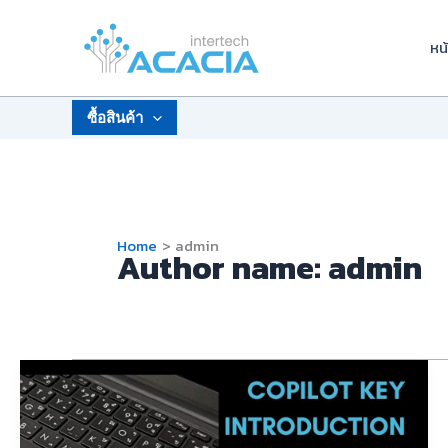
Skip
to
หน
content
ซื้อสินค้า
Home
admin
Author name: admin
𝗔𝗦𝗨𝗦
𝗘𝘅𝗽𝗲𝗿𝘁𝗕𝗼𝗼𝗸
𝗕𝟭
(𝗕𝟭𝟰𝟬𝟯𝗖𝗩𝗔)